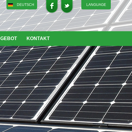
DEUTSCH
LANGUAGE
English
DEUTSCH
ITALIANO
NGEBOT
KONTAKT
FRENCH
GREEK
日本語