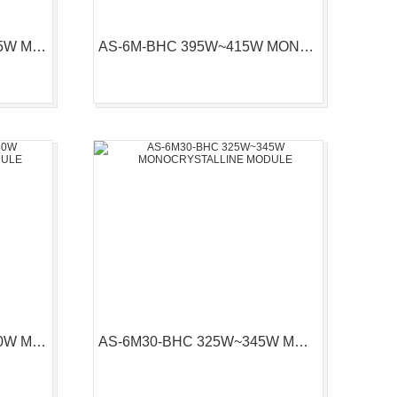
AS-7M120-BHC 435W~455W MONOCRYSTALLINE
AS-6M-BHC 395W~415W MONOCRYSTALLINE MODULE
AS-6M120-BHC 360W~380W MONOCRYSTALLINE MODULE
AS-6M30-BHC 325W~345W MONOCRYSTALLINE MODULE