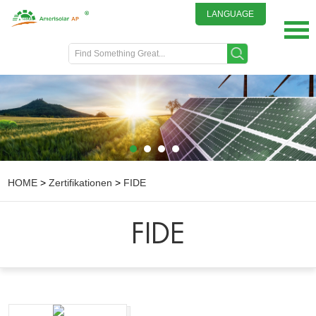
LANGUAGE
English
DEUTSCH
ITALIANO
FRENCH
GREEK
日本語
HOME
>
Zertifikationen
>
FIDE
FIDE