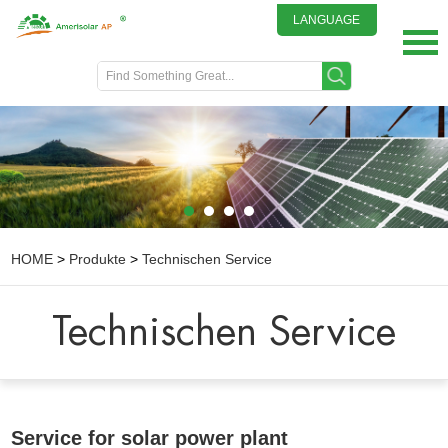
LANGUAGE
English
DEUTSCH
ITALIANO
FRENCH
GREEK
日本語
HOME
>
Produkte
>
Technischen Service
Technischen Service
Service for solar power plant