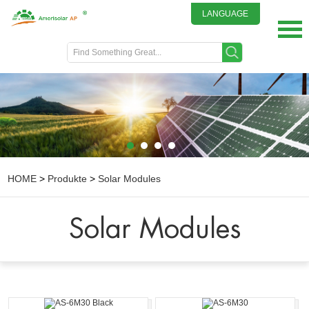
LANGUAGE
English
DEUTSCH
ITALIANO
FRENCH
GREEK
日本語
HOME
>
Produkte
>
Solar Modules
Solar Modules