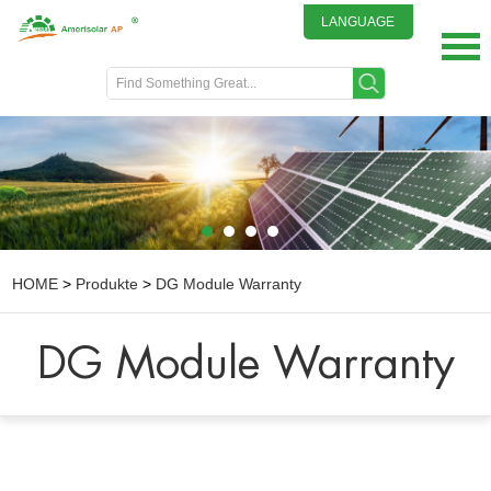
LANGUAGE
English
DEUTSCH
ITALIANO
FRENCH
GREEK
日本語
HOME
>
Produkte
>
DG Module Warranty
DG Module Warranty