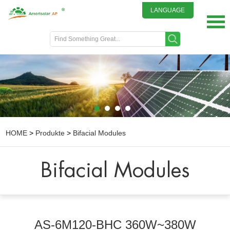
LANGUAGE
English
DEUTSCH
ITALIANO
FRENCH
GREEK
日本語
HOME
>
Produkte
>
Bifacial Modules
Bifacial Modules
AS-6M120-BHC 360W~380W