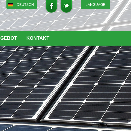
DEUTSCH
LANGUAGE
English
DEUTSCH
ITALIANO
NGEBOT
KONTAKT
FRENCH
GREEK
日本語